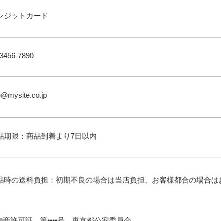
レジットカード
-3456-7890
o@mysite.co.jp
品期限：商品到着より7日以内
品時の送料負担：初期不良の場合は当店負担、お客様都合の場合は
物商許可証 第••••号 東京都公安委員会