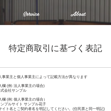
Service
About
特定商取引に基づく表記
人事業主と個人事業主によって記載方法が異なります
入欄 (例: 法人事業主の場合)
 株式会社サンプル
入欄 (例: 個人事業主の場合）
 サンプルサイト サンプル花子
サイト名とご契約者名を明記してください。(住民票と同一明記)